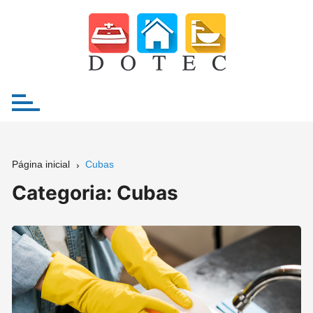
Ir
para
o
conteúdo
Página inicial
Cubas
Categoria:
Cubas