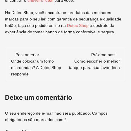
encontrar o
chuveiro ideal
para você.
Na Dotec Shop, você encontra os produtos das melhores
marcas para o seu lar, com garantia de segurança e qualidade.
Então, faça seu pedido online na
Dotec Shop
e desfrute da
experiência de tomar banho de forma confortável e segura.
Navegação
Post anterior
Próximo post
Onde colocar um forno
Como escolher o melhor
de
microondas? A Dotec Shop
tanque para sua lavanderia
responde
post
Deixe um comentário
O seu endereço de e-mail não será publicado.
Campos
obrigatórios são marcados com
*