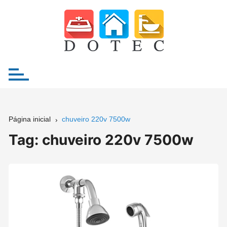
Ir
para
o
conteúdo
Página inicial
chuveiro 220v 7500w
Tag:
chuveiro 220v 7500w